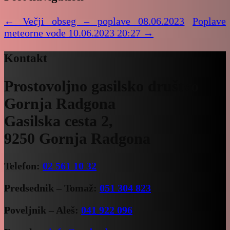
←
Večji obseg – poplave 08.06.2023
Poplave
meteorne vode 10.06.2023 20:27
→
Kontakt
Prostovoljno gasilsko društvo
Gornja Radgona
Gasilska cesta 2,
9250 Gornja Radgona
Telefon:
02 561 10 32
Predsednik – Tomaž:
051 304 823
Poveljnik – Aleš:
041 922 096