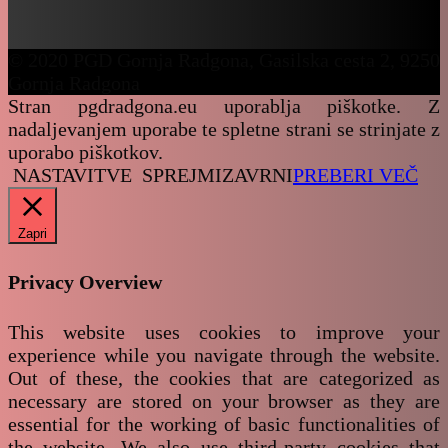
© 2020 PGD Gornja Radgona, Gasilska cesta 2, 9250
Gornja Radgona
Stran pgdradgona.eu uporablja piškotke. Z
nadaljevanjem uporabe te spletne strani se strinjate z
uporabo piškotkov.
NASTAVITVE
SPREJMI
ZAVRNI
PREBERI VEČ
Zapri
Privacy Overview
This website uses cookies to improve your
experience while you navigate through the website.
Out of these, the cookies that are categorized as
necessary are stored on your browser as they are
essential for the working of basic functionalities of
the website. We also use third-party cookies that