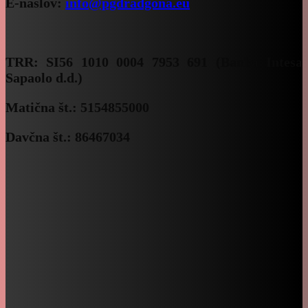
E-naslov:
info@pgdradgona.eu
TRR:
SI56 1010 0004 7953 691 (Banka Intesa
Sapaolo d.d.)
Matična št.: 5154855000
Davčna št.: 86467034