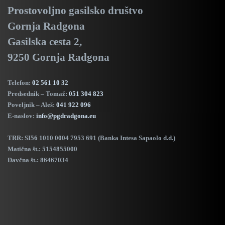
Prostovoljno gasilsko društvo
Gornja Radgona
Gasilska cesta 2,
9250 Gornja Radgona
Telefon:
02 561 10 32
Predsednik – Tomaž:
051 304 823
Poveljnik – Aleš:
041 922 096
E-naslov:
info@pgdradgona.eu
TRR:
SI56 1010 0004 7953 691 (Banka Intesa Sapaolo d.d.)
Matična št.: 5154855000
Davčna št.: 86467034