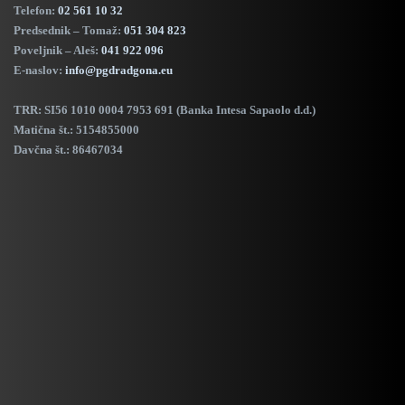
Telefon:
02 561 10 32
Predsednik – Tomaž:
051 304 823
Poveljnik – Aleš:
041 922 096
E-naslov:
info@pgdradgona.eu
TRR:
SI56 1010 0004 7953 691 (Banka Intesa Sapaolo d.d.)
Matična št.: 5154855000
Davčna št.: 86467034