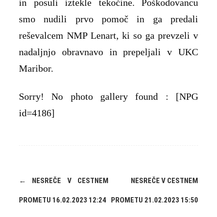
in posuli iztekle tekočine. Poškodovancu
smo nudili prvo pomoč in ga predali
reševalcem NMP Lenart, ki so ga prevzeli v
nadaljnjo obravnavo in prepeljali v UKC
Maribor.
Sorry! No photo gallery found : [NPG
id=4186]
Post
←
NESREČE V CESTNEM
NESREČE V CESTNEM
navigation
PROMETU 16.02.2023 12:24
PROMETU 21.02.2023 15:50