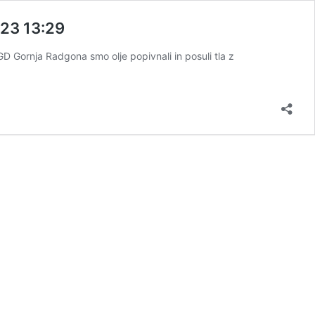
023 13:29
 PGD Gornja Radgona smo olje popivnali in posuli tla z