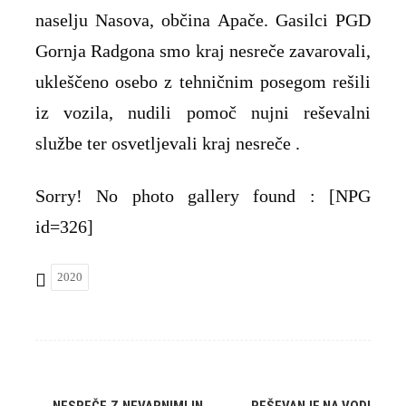
naselju Nasova, občina Apače. Gasilci PGD
Gornja Radgona smo kraj nesreče zavarovali,
ukleščeno osebo z tehničnim posegom rešili
iz vozila, nudili pomoč nujni reševalni
službe ter osvetljevali kraj nesreče .
Sorry! No photo gallery found : [NPG
id=326]
2020