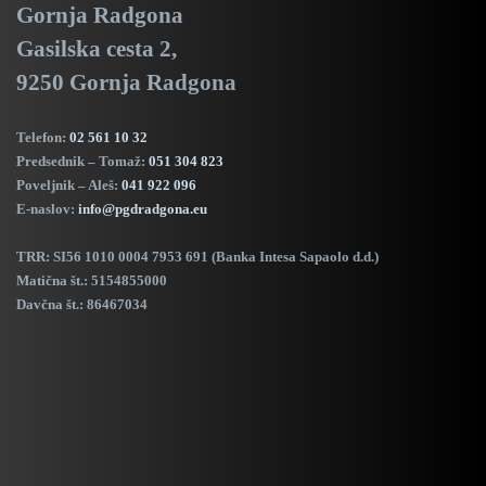
Gornja Radgona
Gasilska cesta 2,
9250 Gornja Radgona
Telefon:
02 561 10 32
Predsednik – Tomaž:
051 304 823
Poveljnik – Aleš:
041 922 096
E-naslov:
info@pgdradgona.eu
TRR:
SI56 1010 0004 7953 691 (Banka Intesa Sapaolo d.d.)
Matična št.: 5154855000
Davčna št.: 86467034