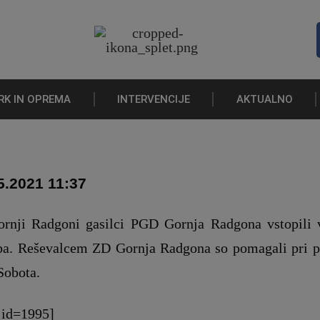
RK IN OPREMA
INTERVENCIJE
AKTUALNO
5.2021 11:37
ornji Radgoni gasilci PGD Gornja Radgona vstopili v
ba. Reševalcem ZD Gornja Radgona so pomagali pri pr
Sobota.
 id=1995]