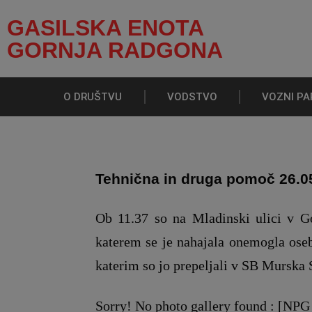
GASILSKA ENOTA
GORNJA RADGONA
O DRUŠTVU
VODSTVO
VOZNI PA
Tehnična in druga pomoč 26.0
Ob 11.37 so na Mladinski ulici v G
katerem se je nahajala onemogla ose
katerim so jo prepeljali v SB Murska 
Sorry! No photo gallery found : [NPG