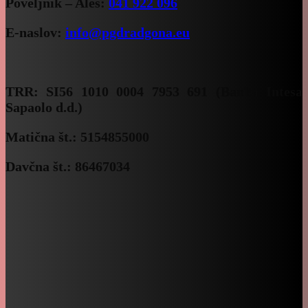
Poveljnik – Aleš:
041 922 096
E-naslov:
info@pgdradgona.eu
TRR:
SI56 1010 0004 7953 691 (Banka Intesa
Sapaolo d.d.)
Matična št.: 5154855000
Davčna št.: 86467034