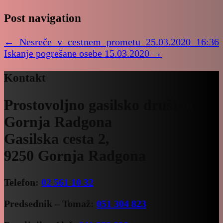
Post navigation
←
Nesreče v cestnem prometu 25.03.2020 16:36
Iskanje pogrešane osebe 15.03.2020
→
Kontakt
Prostovoljno gasilsko društvo
Gornja Radgona
Gasilska cesta 2,
9250 Gornja Radgona
Telefon:
02 561 10 32
Predsednik – Tomaž:
051 304 823