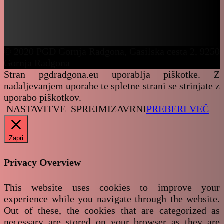
© 2020 PGD Gornja Radgona, Gasilska cesta 2, 9250
Gornja Radgona
Stran pgdradgona.eu uporablja piškotke. Z
nadaljevanjem uporabe te spletne strani se strinjate z
uporabo piškotkov.
NASTAVITVE
SPREJMI
ZAVRNI
PREBERI VEČ
Zapri
Privacy Overview
This website uses cookies to improve your
experience while you navigate through the website.
Out of these, the cookies that are categorized as
necessary are stored on your browser as they are