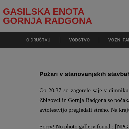
GASILSKA ENOTA
GORNJA RADGONA
O DRUŠTVU
VODSTVO
VOZNI PA
Požari v stanovanjskih stavba
Ob 20.37 so zagorele saje v dimniku
Zbigovci in Gornja Radgona so počakali
avtolestvijo pregledali streho. Na kraj
Sorry! No photo gallery found : [NPG