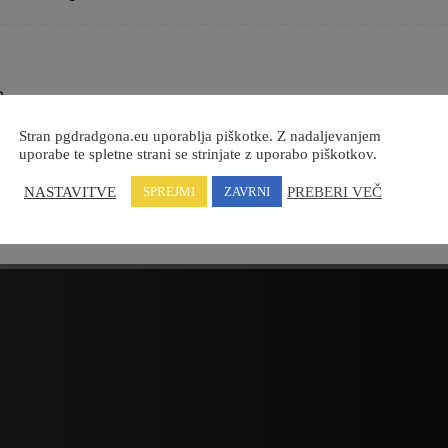
8
Stran pgdradgona.eu uporablja piškotke. Z nadaljevanjem
uporabe te spletne strani se strinjate z uporabo piškotkov.
NASTAVITVE
PREBERI VEČ
SPREJMI
ZAVRNI