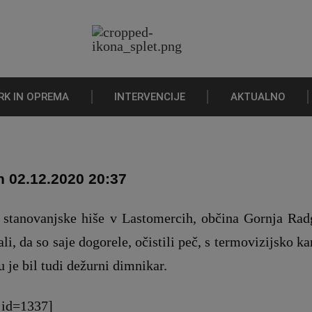
RK IN OPREMA
INTERVENCIJE
AKTUALNO
h 02.12.2020 20:37
 stanovanjske hiše v Lastomercih, občina Gornja Ra
, da so saje dogorele, očistili peč, s termovizijsko ka
u je bil tudi dežurni dimnikar.
 id=1337]