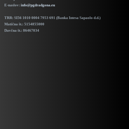
E-naslov:
info@pgdradgona.eu
TRR:
SI56 1010 0004 7953 691 (Banka Intesa Sapaolo d.d.)
Matična št.: 5154855000
Davčna št.: 86467034